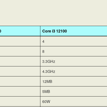
0
Core i3 12100
0
Core i3 12100
4
8
3.3GHz
4.3GHz
12MB
5MB
60W