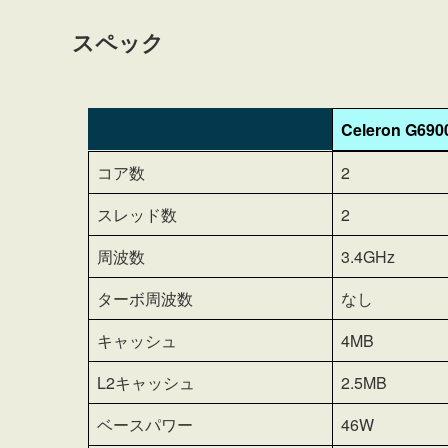
スペック
Celeron G690
Celeron G690
コア数
2
スレッド数
2
周波数
3.4GHz
ターボ周波数
なし
キャッシュ
4MB
L2キャッシュ
2.5MB
ベースパワー
46W