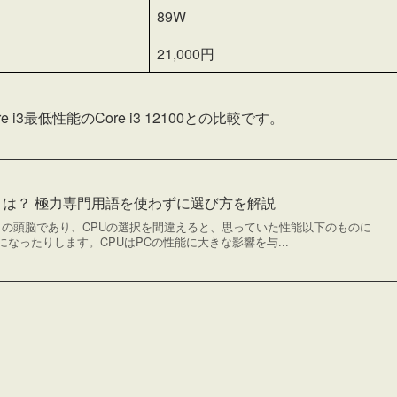
89W
21,000円
re i3最低性能のCore i3 12100との比較です。
とは？ 極力専門用語を使わずに選び方を解説
C）の頭脳であり、CPUの選択を間違えると、思っていた性能以下のものに
なったりします。CPUはPCの性能に大きな影響を与...