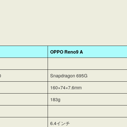
OPPO Reno9 A
0
Snapdragon 695G
160×74×7.6mm
183g
6.4インチ