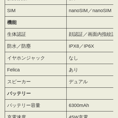
SIM
nanoSIM／nanoSIM
機能
生体認証
顔認証／画面内指紋認
防水／防塵
IPX8／IP6X
イヤホンジャック
なし
Felica
あり
スピーカー
デュアル
バッテリー
バッテリー容量
6300mAh
充電速度
45W充電