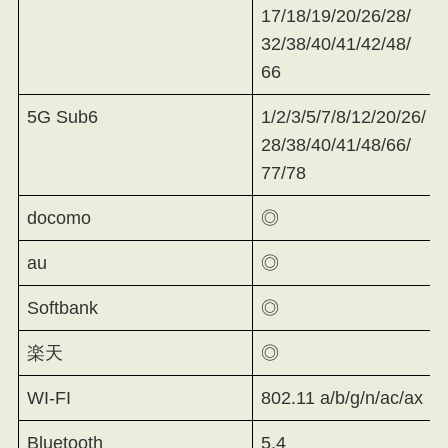
17/18/19/20/26/28/
32/38/40/41/42/48/
66
5G Sub6
1/2/3/5/7/8/12/20/26/
28/38/40/41/48/66/
77/78
docomo
◎
au
◎
Softbank
◎
楽天
◎
WI-FI
802.11 a/b/g/n/ac/ax
Bluetooth
5.4