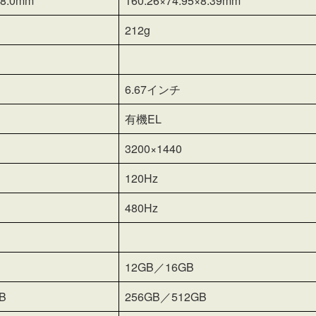
×8.0mm
160.26×74.95×8.39mm
212g
6.67インチ
有機EL
3200×1440
120Hz
480Hz
12GB／16GB
B
256GB／512GB