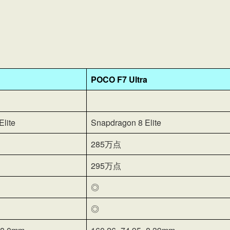
POCO F7 Ultra
lite
Snapdragon 8 Elite
285万点
295万点
◎
◎